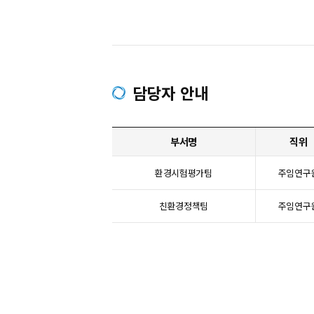
담당자 안내
부서명
직위
환경시험평가팀
주임연구
친환경정책팀
주임연구