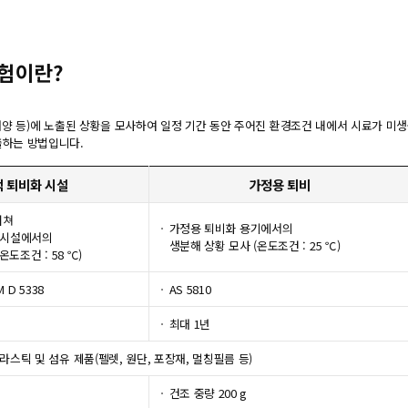
시험이란?
해양 등)에 노출된 상황을 모사하여 일정 기간 동안 주어진 환경조건 내에서 시료가 미
출하는 방법입니다.
 퇴비화 시설
가정용 퇴비
거쳐
가정용 퇴비화 용기에서의
리시설에서의
생분해 상황 모사 (온도조건 : 25 ℃)
도조건 : 58 ℃)
M D 5338
AS 5810
최대 1년
스틱 및 섬유 제품(펠렛, 원단, 포장재, 멀칭필름 등)
건조 중량 200 g