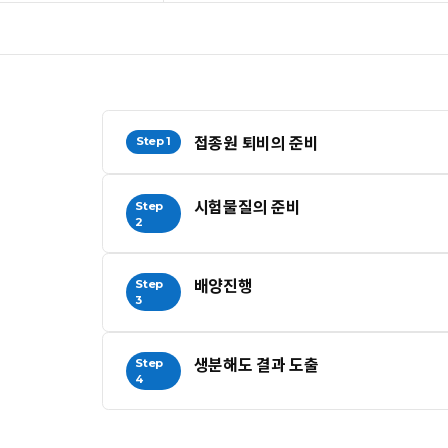
접종원 퇴비의 준비
Step 1
시험물질의 준비
Step
2
배양진행
Step
3
생분해도 결과 도출
Step
4