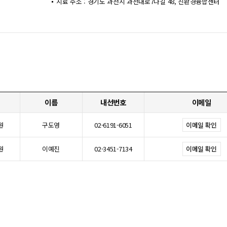
시료 주소 : 경기도 과천시 과천대로7나길 48, 친환경융합센터
이름
내선번호
이메일
원
구도영
02-6191-6051
이메일 확인
원
이예진
02-3451-7134
이메일 확인