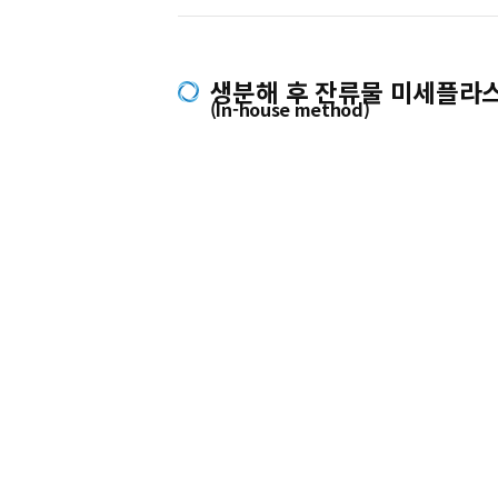
생분해 후 잔류물 미세플라
(In-house method)