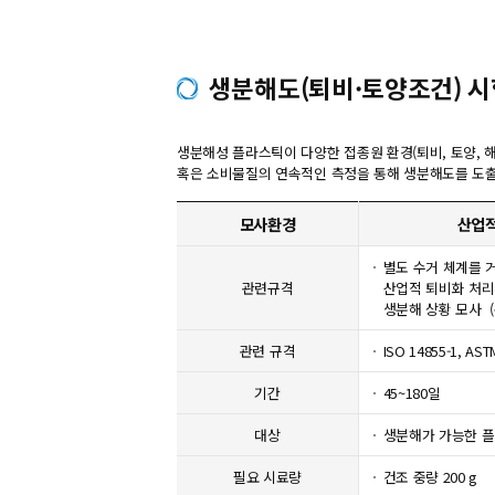
생분해도(퇴비·토양조건) 
생분해성 플라스틱이 다양한 접종원 환경(퇴비, 토양, 
혹은 소비물질의 연속적인 측정을 통해 생분해도를 도
모사환경
산업적
별도 수거 체계를 
관련규격
산업적 퇴비화 처
생분해 상황 모사 (온
관련 규격
ISO 14855-1, AST
기간
45~180일
대상
생분해가 가능한 플라
필요 시료량
건조 중량 200 g