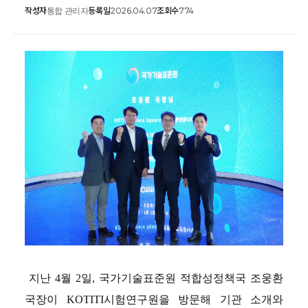
작성자
등록일
조회수
통합 관리자
2026.04.07
774
 지난 
4
월 
2
일
, 
국가기술표준원 적합성정책국 조웅환 
국장이 
KOTITI
시험연구원을 방문해 기관 소개와 