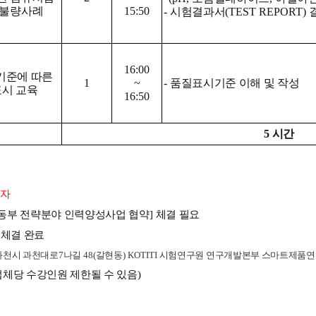
 불량사례
15:50
- 
시험결과서
(TEST REPORT) 
16:00
준에 따른 
1
~
- 
품질표시기준 이해 및 작성
시 교육
16:50
5 
시간
직자
동부 전략분야 인력양성사업 협약
] 
체결 필요
 체결 완료
과천시 과천대로
7
나길 
48(
갈현동
) KOTITI 
시험연구원 연구개발본부 스마트제품
업체당 수강인원 제한될 수 있음
)