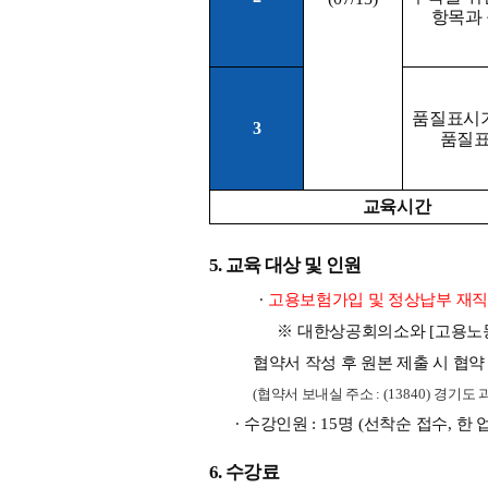
항목과
품질표시기
3
품질표
교육시간
5. 
교육 대상 및 인원
∙ 
고용보험가입 및 정상납부 재
※ 
대한상공회의소와 
[
고용노
협약서 작성 후 원본 제출 시 협약
(
협약서 보내실 주소 
: (13840) 
경기도 
∙ 
수강인원 
: 15
명 
(
선착순 접수
, 
한 
6. 
수강료