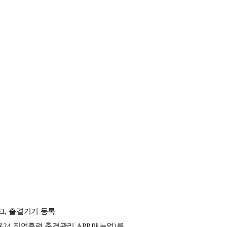
크
, 
출결기기 등록
용
24 
직업훈련 출결관리 
APP 
매뉴얼
)
를 