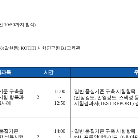
전 
10:50
까지 참석
)
48(
갈현동
) KOTITI 
시험연구원 
B1
교육관
육과목
시간
기준 구축을 
11:00
- 
일반 품질기준 구축 시험항목
시험 항목과 
2
~
(
인장강도
, 
인열강도
, 
스낵성 
용사례
12:50
- 
시험결과서
(TEST REPORT) 
품질기준 
14:00
- 
일반 품질기준 구축 시험항목
한 섬유시험 
2
~
(pH, 
포름알데하이드
, 
아릴아민