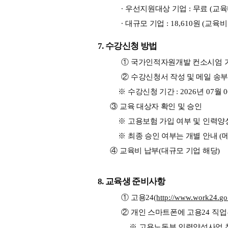
∙ 
우선지원대상 기업 
: 
무료 
(
교육
∙ 
대규모 기업 
: 18,610
원 
(
교육비 
7. 
수강신청 방법
① 
국가인적자원개발 컨소시엄 
② 
수강신청서 작성 및 메일 송부
※ 
수강신청 기간 
: 2026
년 
07
월 
0
③ 
교육 대상자 확인 및 승인
※ 
고용보험 가입 여부 및 인력양
※ 
최종 승인 여부는 개별 안내 
(
메
④ 
교육비 납부
(
대규모 기업 해당
)
8. 
교육생 준비사항
① 
고용
24(
http://www.work24.go
② 
개인 스마트폰에 고용
24 
직업
※ 
고용노동부 인력양성사업 참