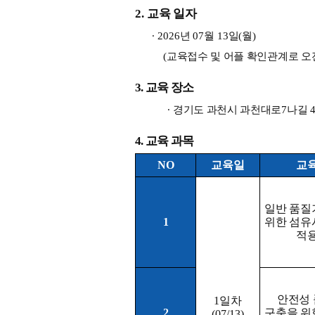
2. 
교육 일자
∙ 
2026
년 
07
월 
13
일
(
월
)
(
교육접수 및 어플 확인관계로 오
3. 
교육 장소
∙ 
경기도 과천시 과천대로
7
나길 
4. 
교육 과목 
NO
교육일
교
일반 품질
1
위한 섬유
적
안전성 
1
일차
2
구축을 위
(07/13)