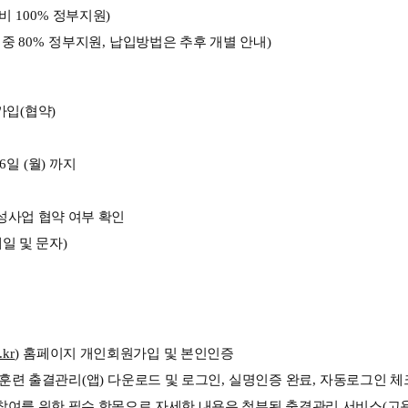
비 
100% 
정부지원
)
중 
80% 
정부지원
, 
납입방법은 추후 개별 안내
)
가입
(
협약
)
6
일 
(
월
) 
까지
성사업 협약 여부 확인
일 및 문자
)
.kr
) 
홈페이지 개인회원가입 및 본인인증
훈련 출결관리
(
앱
) 
다운로드 및 로그인
, 
실명인증 완료
, 
자동로그인 체
여를 위한 필수 항목으로 자세한 내용은 첨부된 출결관리 서비스
(
고