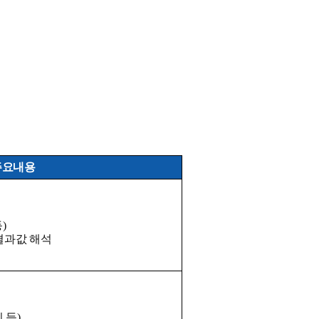
주요내용
등
)
결과값 해석
 등
)