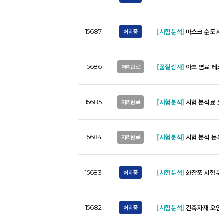
[시험분석]
마스크 순도시
처리중
15687
[품질검사]
아조 염료 테
처리완료
15686
[시험분석]
시험 분석료 
처리완료
15685
[시험분석]
시험 분석 문
처리완료
15684
[시험분석]
화장품 시험
처리중
15683
[시험분석]
건축자재 오
처리중
15682