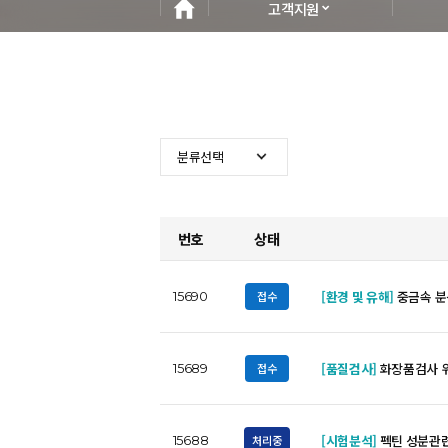
고객지원
번호
상태
[환경 및 유해]
중금속 분
접수
15690
[품질검사]
화장품검사 
접수
15689
[시험분석]
펙틴 성분관련
처리중
15688