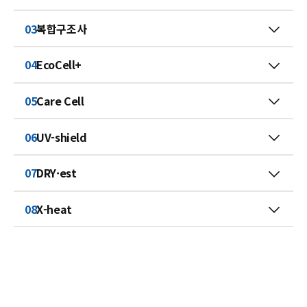
03
복합구조사
04
EcoCell+
05
Care Cell
06
UV-shield
07
DRY·est
08
X-heat